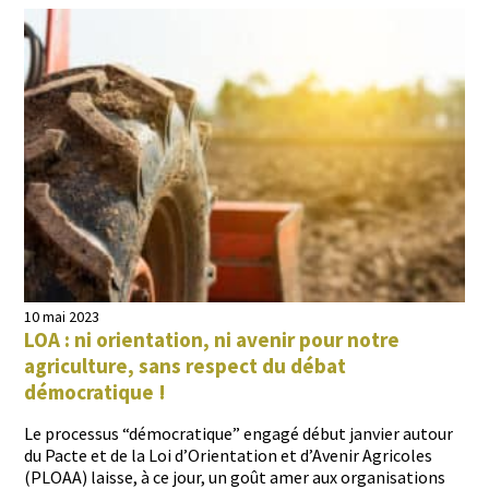
10 mai 2023
LOA : ni orientation, ni avenir pour notre
agriculture, sans respect du débat
démocratique !
Le proces­sus “démoc­ra­tique” engagé début jan­vi­er autour
du Pacte et de la Loi d’Ori­en­ta­tion et d’Avenir Agri­coles
(PLOAA) laisse, à ce jour, un goût amer aux organ­i­sa­tions