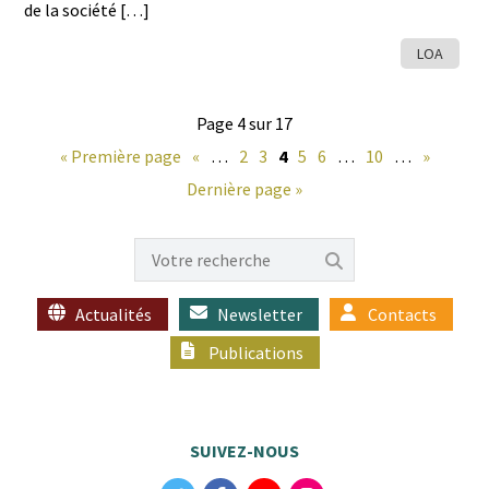
de la société […]
LOA
Page 4 sur 17
« Première page
«
…
2
3
4
5
6
…
10
…
»
Dernière page »
Actualités
Newsletter
Contacts
Publications
SUIVEZ-NOUS