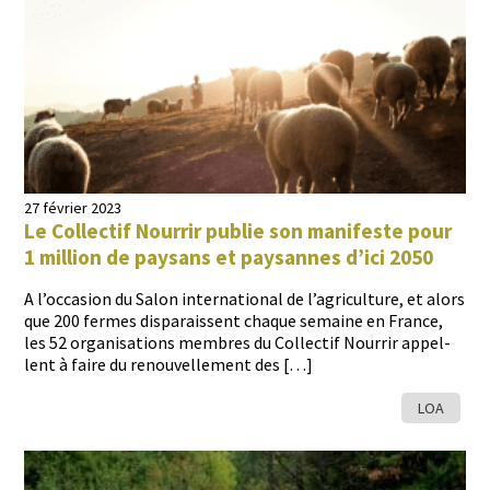
27 février 2023
Le Collectif Nourrir publie son manifeste pour
1 million de paysans et paysannes d’ici 2050
A l’occasion du Salon inter­na­tion­al de l’agriculture, et alors
que 200 fer­mes dis­parais­sent chaque semaine en France,
les 52 organ­i­sa­tions mem­bres du Col­lec­tif Nour­rir appel­
lent à faire du renou­velle­ment des […]
LOA