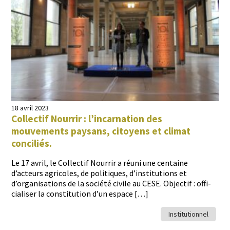
18 avril 2023
Collectif Nourrir : l’incarnation des
mouvements paysans, citoyens et climat
conciliés.
Le 17 avril, le Col­lec­tif Nour­rir a réu­ni une cen­taine
d’acteurs agri­coles, de poli­tiques, d’institutions et
d’organisations de la société civile au CESE. Objec­tif : offi­
cialis­er la con­sti­tu­tion d’un espace […]
Institutionnel