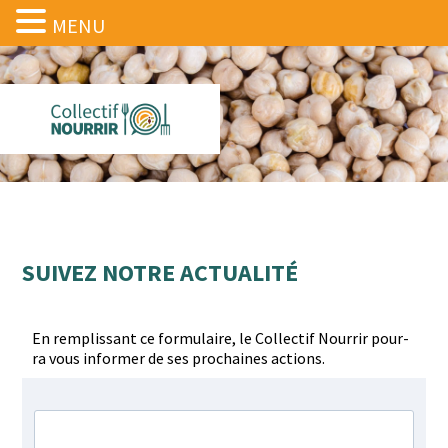
MENU
SUIVEZ NOTRE ACTUALITÉ
En rem­plis­sant ce for­mu­laire, le Col­lec­tif Nour­rir pour­
ra vous informer de ses prochaines actions.