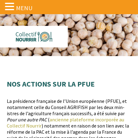
MENU
NOS ACTIONS SUR LA PFUE
La prési­dence française de l’Union européenne (PFUE), et
notam­ment celle du Con­seil AGRIFISH par les deux min­
istres de l’agriculture français suc­ces­sifs, a été suiv­ie par
Pour une autre PAC
(
anci­enne plate­forme incor­porée au
Col­lec­tif Nour­rir
) notam­ment en rai­son de son lien avec la
réforme de la PAC et la mise à l’agenda par la France du