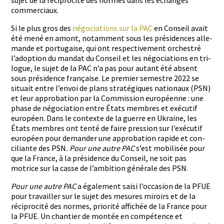
sujet de la réciproc­ité des normes dans les échanges
commerciaux.
Si le plus gros des
négo­ci­a­tions sur la PAC
en Con­seil avait
été mené en amont, notam­ment sous les prési­dences alle­
mande et por­tu­gaise, qui ont respec­tive­ment orchestré
l’adoption du man­dat du Con­seil et les négo­ci­a­tions en tri­
logue, le sujet de la PAC n’a pas pour autant été absent
sous prési­dence française. Le pre­mier semes­tre 2022 se
situ­ait entre l’envoi de plans stratégiques nationaux (PSN)
et leur appro­ba­tion par la Com­mis­sion européenne : une
phase de négo­ci­a­tion entre États mem­bres et exé­cu­tif
européen. Dans le con­texte de la guerre en Ukraine, les
États mem­bres ont ten­té de faire pres­sion sur l’exécutif
européen pour deman­der une appro­ba­tion rapi­de et con­
ciliante des PSN
. Pour une autre PAC
s’est mobil­isée pour
que la France, à la prési­dence du Con­seil, ne soit pas
motrice sur la casse de l’ambition générale des PSN.
Pour une autre PAC
a égale­ment saisi l’occasion de la PFUE
pour tra­vailler sur le sujet des mesures miroirs et de la
réciproc­ité des normes, pri­or­ité affichée de la France pour
la PFUE. Un chantier de mon­tée en com­pé­tence et