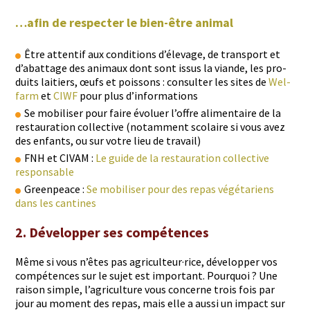
…afin de respecter le bien-être animal
Être atten­tif aux con­di­tions d’élevage, de trans­port et
d’abattage des ani­maux dont sont issus la viande, les pro­
duits laitiers, œufs et pois­sons : con­sul­ter les sites de
Wel­
farm
et
CIWF
pour plus d’informations
Se mobilis­er pour faire évoluer l’offre ali­men­taire de la
restau­ra­tion col­lec­tive (notam­ment sco­laire si vous avez
des enfants, ou sur votre lieu de travail)
FNH et CIVAM :
Le guide de la restau­ra­tion col­lec­tive
responsable
Green­peace :
Se mobilis­er pour des repas végé­tariens
dans les cantines
2. Développer ses compétences
Même si vous n’êtes pas agriculteur·rice, dévelop­per vos
com­pé­tences sur le sujet est impor­tant. Pourquoi ? Une
rai­son sim­ple, l’a­gri­cul­ture vous con­cerne trois fois par
jour au moment des repas, mais elle a aus­si un impact sur