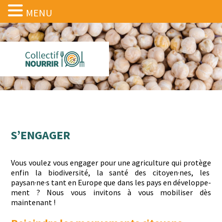
MENU
S’ENGAGER
Vous voulez vous engager pour une agri­cul­ture qui pro­tège
enfin la bio­di­ver­sité, la san­té des citoyen·nes, les
paysan·ne·s tant en Europe que dans les
pays en développe­
ment ? Nous vous invi­tons à vous mobilis­er dès
maintenant !