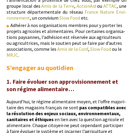
l’al­i­men­ta­tion à prox­im­ité de chez vous, par exem­ple un
groupe local des
Amis de la Terre
,
Action­Aid
ou
ATTAC
, une
struc­ture départe­men­tale du réseau
France Nature Envi­
ron­nement
, un con­vivi­um
Slow Food
etc.
Adhér­er à nos organ­i­sa­tions mem­bres pour y porter les
pro­jets agri­coles et ali­men­taires. Pour cer­taines organ­i­sa­
tions paysannes, l’adhésion est réservée aux agricul­teurs
ou agricul­tri­ces, mais le sou­tien peut se faire par d’autres
asso­ci­a­tions, comme les
Amis de la Conf
,
Slow Food
ou le
MRJC
.
S’engager au quotidien
1. Faire évoluer son approvisionnement et
son régime alimentaire…
Aujourd’hui, le régime ali­men­taire moyen, et l’offre majori­
taire des mag­a­sins français ne sont
pas com­pat­i­bles avec
la réso­lu­tion des enjeux soci­aux, envi­ron­nemen­taux,
san­i­taires et éthiques
en lien avec la ques­tion agri­cole et
ali­men­taire. Chaque citoyen·ne peut cepen­dant par­ticiper
à faire évoluer le sys­tème et incar­n­er l’agriculture et