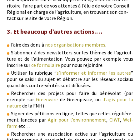
ri­toire. Faire part de vos attentes à l’élu·e de votre Con­seil
Région­al en charge de l’agriculture, en trou­vant son con­
tact sur le site de votre Région.
3. Et beaucoup d’autres actions.…
Faire des dons à
nos organ­i­sa­tions mem­bres
.
S’abon­ner à des newslet­ters sur les thèmes de l’a­gri­cul­
ture et de l’al­i­men­ta­tion. Vous pou­vez par exem­ple vous
inscrire sur
ce for­mu­laire
pour nous rejoindre.
Utilis­er la rubrique “
s’in­former et informer les autres
”
pour se saisir du sujet et débat­tre sur les réseaux soci­aux
quand des con­tre-vérités sont diffusées.
Rechercher des pro­jets pour faire du bénévolat (par
exem­ple sur
Green­wire
de Green­peace, ou
J’agis pour la
nature
de la FNH)
Sign­er des péti­tions en ligne, telles que celles régulière­
ment lancées par
Agir pour l’en­vi­ron­nement
,
CIWF
,
Wel­
farm
etc…
Rechercher une asso­ci­a­tion active sur l’a­gri­cul­ture ou