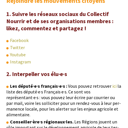
Rejoindre les mouvements citoyens
1. Suivre les réseaux sociaux du Collectif
Nourrir et de ses organisations membres :
likez, commentez et partagez !
Face­book
Twit­ter
Youtube
Insta­gram
2. Interpeller vos élu·e·s
Les député·e·s français·e·s :
Vous pou­vez retrou­ver
ici
la
liste des député·e·s Français·e·s. Ce sont vos
représentant·e·s : vous pou­vez leur écrire par cour­ri­er ou
par mail, voire les sol­liciter pour un ren­dez-vous à leur per­
ma­nence locale, pour les alert­er sur les enjeux agri­cole et
alimentaire.
Conseiller·ère·s régionaux·les.
Les Régions jouent un
rôle impor­tant sur le développe­ment agri­cole de leur ter­