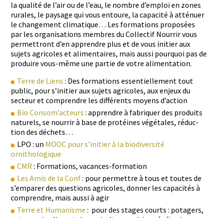
la qual­ité de l’air ou de l’eau, le nom­bre d’emploi en zones
rurales, le paysage qui vous entoure, la capac­ité à atténuer
le change­ment cli­ma­tique… Les for­ma­tions pro­posées
par les organ­i­sa­tions mem­bres du Col­lec­tif Nour­rir vous
per­me­t­tront d’en appren­dre plus et de vous ini­ti­er aux
sujets agri­coles et ali­men­taires, mais aus­si pourquoi pas de
pro­duire vous-même une par­tie de votre alimentation.
Terre de Liens
: Des for­ma­tions essen­tielle­ment tout
pub­lic, pour s’initier aux sujets agri­coles, aux enjeux du
secteur et com­pren­dre les dif­férents moyens d’action
Bio Con­som’ac­teurs
: appren­dre à fab­ri­quer des pro­duits
naturels, se nour­rir à base de pro­téines végé­tales, réduc­
tion des déchets…
LPO : un
MOOC pour s’initier à la bio­di­ver­sité
ornithologique
CMR
: For­ma­tions, vacances-formation
Les Amis de la Conf
: pour per­me­t­tre à tous et toutes de
s’emparer des ques­tions agri­coles, don­ner les capac­ités à
com­pren­dre, mais aus­si à agir
Terre et Human­isme
: pour des stages courts : potagers,