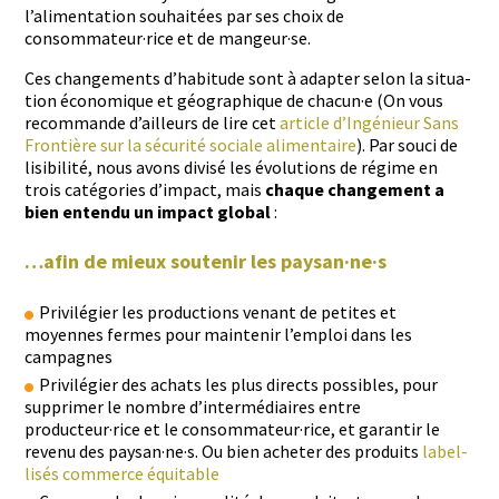
l’alimentation souhaitées par ses choix de
consommateur·rice et de mangeur·se.
Ces change­ments d’habitude sont à adapter selon la sit­u­a­
tion économique et géo­graphique de chacun·e (On vous
recom­mande d’ailleurs de lire cet
arti­cle d’Ingénieur Sans
Fron­tière sur la sécu­rité sociale ali­men­taire
). Par souci de
lis­i­bil­ité, nous avons divisé les évo­lu­tions de régime en
trois caté­gories d’im­pact, mais
chaque change­ment a
bien enten­du un impact glob­al
:
…afin de mieux soutenir les paysan·ne·s
Priv­ilégi­er les pro­duc­tions venant de petites et
moyennes fer­mes pour main­tenir l’emploi dans les
campagnes
Priv­ilégi­er des achats les plus directs pos­si­bles, pour
sup­primer le nom­bre d’in­ter­mé­di­aires entre
producteur·rice et le consommateur·rice, et garan­tir le
revenu des paysan·ne·s. Ou bien acheter des pro­duits
label­
lisés com­merce équitable