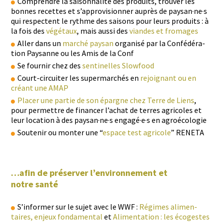
Com­pren­dre la saison­nal­ité des pro­duits, trou­ver les
bonnes recettes et s’ap­pro­vi­sion­ner auprès de paysan·ne·s
qui respectent le rythme des saisons pour leurs pro­duits : à
la fois des
végé­taux
, mais aus­si des
vian­des et fromages
Aller dans un
marché paysan
organ­isé par la Con­fédéra­
tion Paysanne ou les Amis de la Conf
Se fournir chez des
sen­tinelles Slowfood
Court-cir­cuiter les super­marchés en
rejoignant ou en
créant une AMAP
Plac­er une par­tie de son épargne chez Terre de Liens
,
pour per­me­t­tre de financer l’achat de ter­res agri­coles et
leur loca­tion à des paysan·ne·s engagé·e·s en agroécologie
Soutenir ou mon­ter une “
espace test agri­cole
” RENETA
…afin de préserver l’environnement et
notre santé
S’informer sur le sujet avec le WWF :
Régimes ali­men­
taires, enjeux fon­da­men­tal
et
Ali­men­ta­tion : les éco­gestes