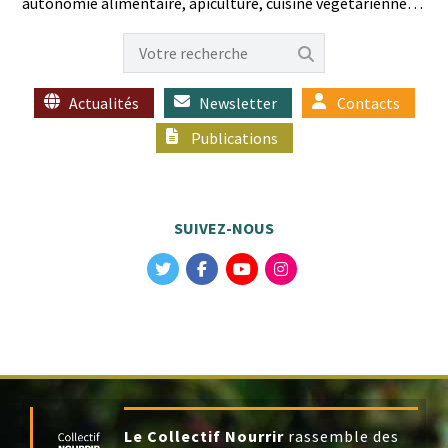
autonomie ali­men­taire, api­cul­ture, cui­sine végétarienne…
Actualités
Newsletter
Contacts
Publications
SUIVEZ-NOUS
Le Collectif Nourrir
rassemble des