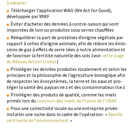
à adopter
Télécharg­er l’application WAG (We Act for Good),
dévelop­pée par WWF
Éviter d’a­cheter des den­rées à con­tre-sai­son qui sont
importées de loin ou pro­duites sous ser­res chauffées
Rééquili­br­er la part de pro­téines d’origine végé­tale par
rap­port à celles d’origine ani­male, afin de réduire les émis­
sions de gaz à effets de serre liées à notre ali­men­ta­tion et
de favoris­er la fer­til­ité naturelle des sols (voir
cette page
du Réseau Action Cli­mat
)
Priv­ilégi­er les den­rées pro­duites locale­ment et selon les
principes et la philoso­phie de l’agriculture biologique afin
de respecter les écosys­tèmes, la terre et les eaux et pro­
téger la san­té des paysan.ne.s et des consommateur.rice.s
Priv­ilégi­er des pro­duits de qual­ité, comme les miels
primés lors du
con­cours des miels de France de l’UNAF
Pour une col­lec­tiv­ité locale ou une entre­prise privée :
installer une ruche dans le cadre de l’opération : «
Abeille
sen­tinelle de l’environnement
»