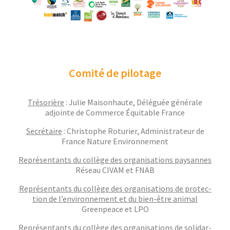
Comité de pilotage
Tré­sorière
: Julie Maison­haute, Déléguée générale
adjointe de Com­merce Équitable France
Secré­taire
: Christophe Roturi­er, Admin­is­tra­teur de
France Nature Environnement
Représen­tants du col­lège des organ­i­sa­tions paysannes
Réseau CIVAM et FNAB
Représen­tants du col­lège des organ­i­sa­tions de pro­tec­
tion de l’environnement et du bien-être ani­mal
Green­peace et LPO
Représen­tants du col­lège des organ­i­sa­tions de sol­i­dar­