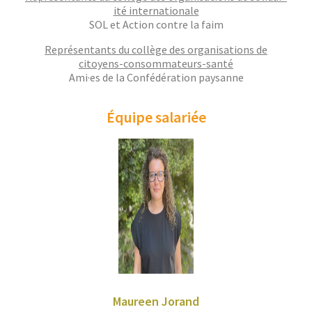
ité inter­na­tionale
SOL et Action con­tre la faim
Représen­tants du col­lège des organ­i­sa­tions de
citoyens-con­som­ma­teurs-san­té
Ami·es de la Con­fédéra­tion paysanne
Équipe salariée
Maureen Jorand