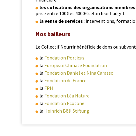
les coti­sa­tions des organ­i­sa­tions mem­bres
prise entre 100€ et 4000€ selon leur budget
la vente de ser­vices
: inter­ven­tions, for­ma­ti
Nos bailleurs
Le Col­lec­tif Nour­rir béné­fi­cie de dons ou sub­ven
la
Fon­da­tion Porticus
la
Euro­pean Cli­mate Foundation
la
Fon­da­tion Daniel et Nina Carasso
la
Fon­da­tion de France
la
FPH
la
Fon­da­tion Léa Nature
la
Fon­da­tion Ecotone
la
Hein­rich Böll Stiftung