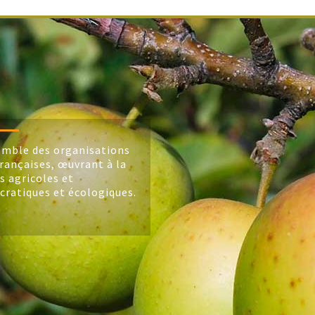
mble des organisations
rançaises, œuvrant à la
s agricoles et
cratiques et écologiques.