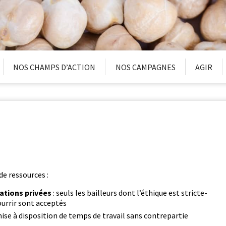
NOS CHAMPS D’ACTION
NOS CAMPAGNES
AGIR
 de ressources :
da­tions privées
: seuls les bailleurs dont l’éthique est stricte­
our­rir sont acceptés
ise à dis­po­si­tion de temps de tra­vail sans con­trepar­tie