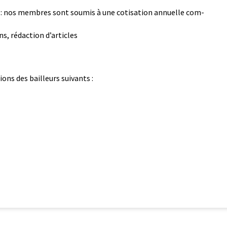
: nos mem­bres sont soumis à une coti­sa­tion annuelle com­
ons, rédac­tion d’articles
­tions des bailleurs suivants :