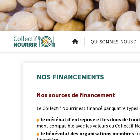
QUI SOMMES-NOUS ?
NOS FINANCEMENTS
Nos sources de financement
Le Col­lec­tif Nour­rir est financé par qua­tre types
le mécé­nat d’en­tre­prise et les dons de fon­
ment com­pat­i­ble avec les valeurs du Col­lec­tif N
le bénévolat des organ­i­sa­tions mem­bres
: m
financière