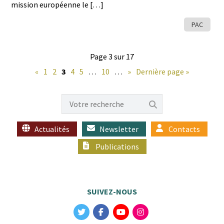
mis­sion européenne le […]
PAC
Page 3 sur 17
«
1
2
3
4
5
…
10
…
»
Dernière page »
Actualités
Newsletter
Contacts
Publications
SUIVEZ-NOUS