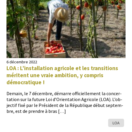
6 décembre 2022
LOA : L’installation agricole et les transitions
méritent une vraie ambition, y compris
démocratique !
Demain, le 7 décem­bre, démarre offi­cielle­ment la con­cer­
ta­tion sur la future Loi d’Orientation Agri­cole (LOA). L’ob­
jec­tif fixé par le Prési­dent de la République début sep­tem­
bre, est de pren­dre à bras […]
LOA