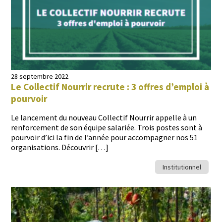
28 septembre 2022
Le Collectif Nourrir recrute : 3 offres d’emploi à
pourvoir
Le lance­ment du nou­veau Col­lec­tif Nour­rir appelle à un
ren­force­ment de son équipe salariée. Trois postes sont à
pour­voir d’i­ci la fin de l’an­née pour accom­pa­g­n­er nos 51
organ­i­sa­tions. Découvrir […]
Institutionnel