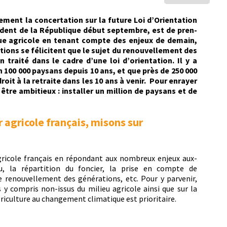
­ment la con­cer­ta­tion sur la future Loi d’Orientation
ési­dent de la République début sep­tem­bre, est de pren­
ue agri­cole en ten­ant compte des enjeux de demain,
tions se félici­tent que le sujet du renou­velle­ment des
n traité dans le cadre d’une loi d’ori­en­ta­tion. Il y a
on 100 000 paysans depuis 10 ans, et que près de 250 000
roit à la retraite dans les 10 ans à venir. Pour enray­er
t être ambitieux : installer un mil­lion de paysans et de
 agricole français, misons sur
gri­cole français en répon­dant aux nom­breux enjeux aux­
, la répar­ti­tion du fonci­er, la prise en compte de
renou­velle­ment des généra­tions, etc. Pour y par­venir,
 y com­pris non-issus du milieu agri­cole ain­si que sur la
i­cul­ture au change­ment cli­ma­tique est prioritaire.