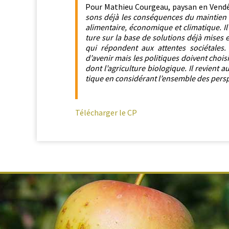
Pour Math­ieu Courgeau, paysan en Vendée e
sons déjà les con­séquences du main­tien d
ali­men­taire, économique et cli­ma­tique. Il
ture sur la base de solu­tions déjà mis­es
qui répon­dent aux attentes socié­tales.
d’avenir mais les poli­tiques doivent choisi
dont l’agriculture biologique. Il revient a
tique en con­sid­érant l’ensemble des per­sp
Télécharg­er le CP