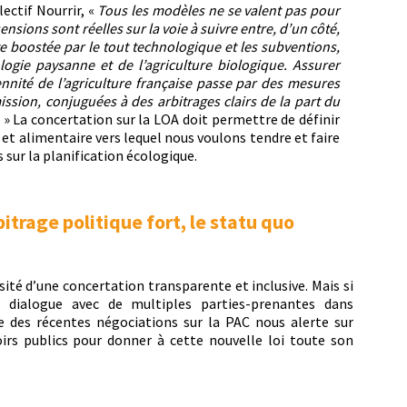
c­tif Nour­rir, «
Tous les mod­èles ne se valent pas pour
­sen­sions sont réelles sur la voie à suiv­re entre, d’un côté,
ste boost­ée par le tout tech­nologique et les sub­ven­tions,
ologie paysanne et de l’agriculture biologique. Assur­er
en­nité de l’a­gri­cul­ture française passe par des mesures
is­sion, con­juguées à des arbi­trages clairs de la part du
.
» La con­cer­ta­tion sur la LOA doit per­me­t­tre de définir
et ali­men­taire vers lequel nous voulons ten­dre et faire
 sur la plan­i­fi­ca­tion écologique.
trage politique fort, le statu quo
sité d’une con­cer­ta­tion trans­par­ente et inclu­sive. Mais si
u dia­logue avec de mul­ti­ples par­ties-prenantes dans
e des récentes négo­ci­a­tions sur la PAC nous alerte sur
oirs publics pour don­ner à cette nou­velle loi toute son