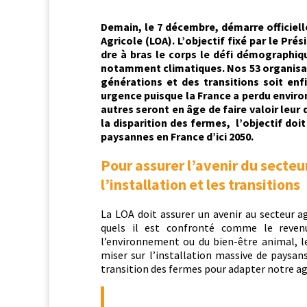
Demain, le 7 décem­bre, démarre offi­cielle
Agri­cole (LOA). L’ob­jec­tif fixé par le Pr
dre à bras le corps le défi démo­graphiq
notam­ment cli­ma­tiques. Nos 53 organ­i­sa­
généra­tions et des tran­si­tions soit enfi
urgence puisque la France a per­du env­i­r
autres seront en âge de faire val­oir leur d
la dis­pari­tion des fer­mes, l’objectif doi
paysannes en France d’ici 2050.
Pour assurer l’avenir du secteur
l’installation et les transitions
La LOA doit assur­er un avenir au secteur a
quels il est con­fron­té comme le revenu
l’environnement ou du bien-être ani­mal, le 
miser sur l’installation mas­sive de paysans
tran­si­tion des fer­mes pour adapter notre agr