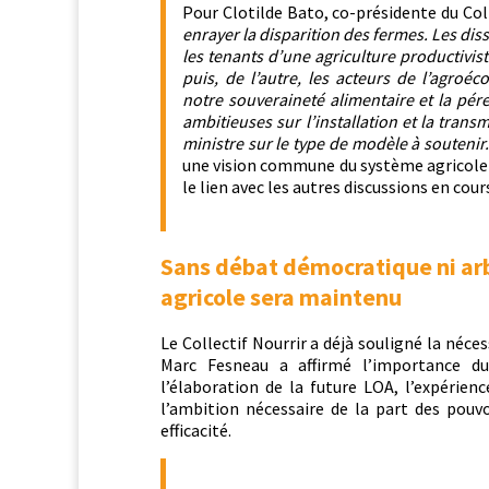
Pour Clotilde Bato, co-prési­dente du Col­le
enray­er la dis­pari­tion des fer­mes. Les dis
les ten­ants d’une agri­cul­ture pro­duc­tivi
puis, de l’autre, les acteurs de l’agroéc
notre sou­veraineté ali­men­taire et la pér
ambitieuses sur l’installation et la trans­m
min­istre sur le type de mod­èle à soutenir
une vision com­mune du sys­tème agri­cole 
le lien avec les autres dis­cus­sions en cours
Sans débat démocratique ni arbi
agricole sera maintenu
Le Col­lec­tif Nour­rir a déjà souligné la néces­
Marc Fes­neau a affir­mé l’im­por­tance d
l’élaboration de la future LOA, l’expérienc
l’ambition néces­saire de la part des pou­v
efficacité.