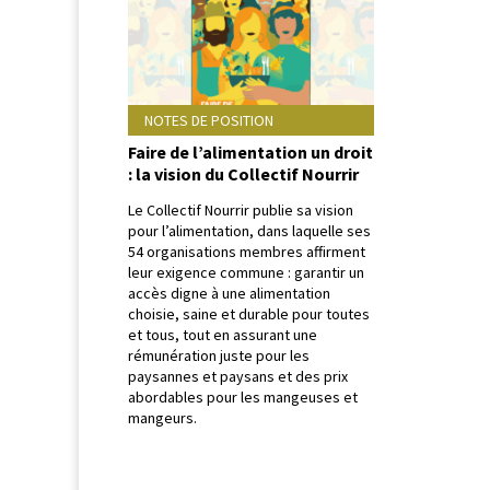
NOTES DE POSITION
Faire de l’alimentation un droit
: la vision du Collectif Nourrir
Le Col­lec­tif Nour­rir pub­lie sa vision
pour l’alimentation, dans laque­lle ses
54 organ­i­sa­tions mem­bres affir­ment
leur exi­gence com­mune : garan­tir un
accès digne à une ali­men­ta­tion
choisie, saine et durable pour toutes
et tous, tout en assur­ant une
rémunéra­tion juste pour les
paysannes et paysans et des prix
abor­d­ables pour les mangeuses et
mangeurs.