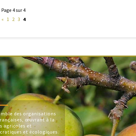
Page 4 sur 4
«
1
2
3
4
mble des organisations
rançaises, œuvrant à la
s agricoles et
cratiques et écologiques.