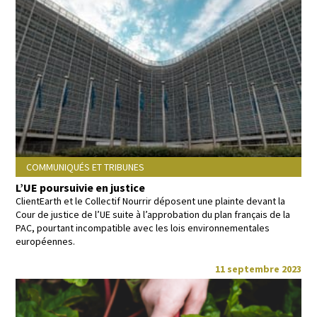
COMMUNIQUÉS ET TRIBUNES
L’UE poursuivie en justice
Clien­tEarth et le Col­lec­tif Nour­rir déposent une plainte devant la
Cour de jus­tice de l’UE suite à l’approbation du plan français de la
PAC, pour­tant incom­pat­i­ble avec les lois envi­ron­nemen­tales
européennes.
11 septembre 2023