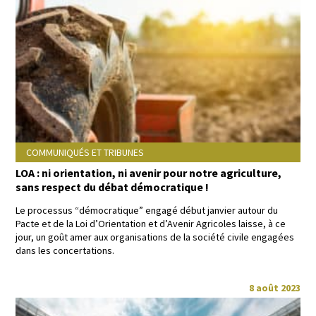
COMMUNIQUÉS ET TRIBUNES
LOA : ni orientation, ni avenir pour notre agriculture,
sans respect du débat démocratique !
Le proces­sus “démoc­ra­tique” engagé début jan­vi­er autour du
Pacte et de la Loi d’Ori­en­ta­tion et d’Avenir Agri­coles laisse, à ce
jour, un goût amer aux organ­i­sa­tions de la société civile engagées
dans les concertations.
8 août 2023