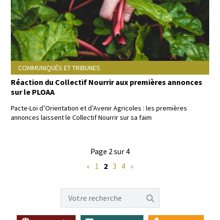
COMMUNIQUÉS ET TRIBUNES
Réaction du Collectif Nourrir aux premières annonces
sur le PLOAA
Pacte-Loi d’Ori­en­ta­tion et d’Avenir Agri­coles : les pre­mières
annonces lais­sent le Col­lec­tif Nour­rir sur sa faim
Page 2 sur 4
«
1
2
3
4
»