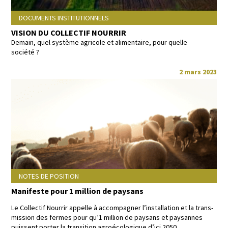
DOCUMENTS INSTITUTIONNELS
VISION DU COLLECTIF NOURRIR
Demain, quel sys­tème agri­cole et ali­men­taire, pour quelle
société ?
2 mars 2023
NOTES DE POSITION
Manifeste pour 1 million de paysans
Le Col­lec­tif Nour­rir appelle à accom­pa­g­n­er l’in­stal­la­tion et la trans­
mis­sion des fer­mes pour qu’1 mil­lion de paysans et paysannes
puis­sent porter la tran­si­tion agroé­cologique d’i­ci 2050.