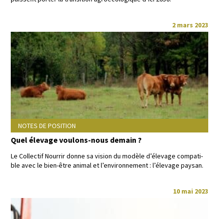
2 mars 2023
NOTES DE POSITION
Quel élevage voulons-nous demain ?
Le Col­lec­tif Nour­rir donne sa vision du mod­èle d’él­e­vage com­pat­i­
ble avec le bien-être ani­mal et l’en­vi­ron­nement : l’él­e­vage paysan.
10 mai 2023