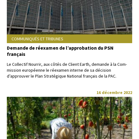
COMMUNIQUÉS ET TRIBUNES
Demande de réexamen de l’approbation du PSN
français
Le Col­lec­tif Nour­rir
,
aux côtés de Client Earth
,
demande à la Com­
mis­sion européenne
le
réex­a­m­en interne de sa déci­sion
d’approuver le Plan Stratégique
Nation­al français de la PAC
.
16 décembre 2022