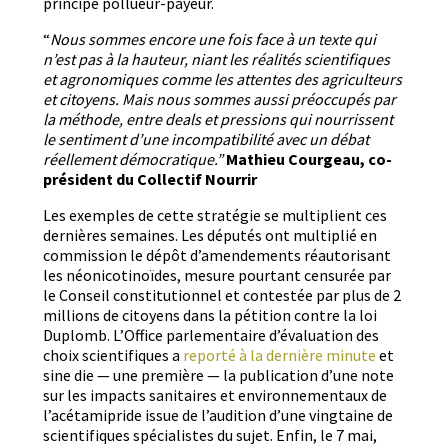
principe pollueur-payeur.
“
Nous sommes encore une fois face à un texte qui
n’est pas à la hau­teur, niant les réal­ités sci­en­tifiques
et agronomiques comme les attentes des agricul­teurs
et citoyens. Mais nous sommes aus­si préoc­cupés par
la méth­ode, entre deals et pres­sions qui nour­ris­sent
le sen­ti­ment d’une incom­pat­i­bil­ité avec un débat
réelle­ment démoc­ra­tique.”
Math­ieu Courgeau, co-
prési­dent du Col­lec­tif Nourrir
Les exem­ples de cette stratégie se mul­ti­plient ces
dernières semaines. Les députés ont mul­ti­plié en
com­mis­sion le dépôt d’amendements réau­torisant
les néon­i­coti­noïdes, mesure pour­tant cen­surée par
le Con­seil con­sti­tu­tion­nel et con­testée par plus de 2
mil­lions de citoyens dans la péti­tion con­tre la loi
Duplomb. L’Office par­lemen­taire d’évaluation des
choix sci­en­tifiques a
reporté à la dernière minute
et
sine die — une pre­mière — la pub­li­ca­tion d’une note
sur les impacts san­i­taires et envi­ron­nemen­taux de
l’acétamipride issue de l’audition d’une ving­taine de
sci­en­tifiques spé­cial­istes du sujet. Enfin, le 7 mai,