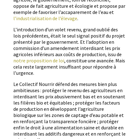
oppose de fait agri­cul­ture et écolo­gie et pro­pose par
exem­ple de favoris­er l’accaparement de l’eau et
l’industrialisation de l’élevage
.
L’introduction d’un volet revenu, grand oublié des
lois précé­dentes, était le seul sig­nal posi­tif du pro­jet
présen­té par le gou­verne­ment. Et l’adoption en
com­mis­sion d’un amende­ment inter­dis­ant les prix
agri­coles inférieurs aux coûts de pro­duc­tion, issu de
notre propo­si­tion de loi
, con­stitue une avancée. Mais
cela reste large­ment insuff­isant pour répon­dre à
l’urgence.
Le Col­lec­tif Nour­rir défend des mesures bien plus
ambitieuses : pro­téger le revenu des agricul­teurs en
inter­dis­ant les prix abu­sive­ment bas et en sou­tenant
les fil­ières bio et équita­bles ; pro­téger les fac­teurs
de pro­duc­tion en dévelop­pant l’agriculture
biologique sur les zones de cap­tage d’eau potable et
en ren­forçant la trans­parence fon­cière ; pro­téger
enfin le droit à une ali­men­ta­tion saine et durable en
inter­dis­ant les addi­tifs dan­gereux et en ren­forçant le