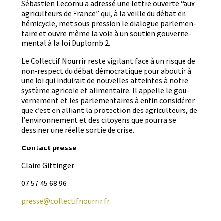
Sébastien Lecor­nu a adressé une let­tre ouverte “aux
agricul­teurs de France” qui, à la veille du débat en
hémi­cy­cle, met sous pres­sion le dia­logue par­lemen­
taire et ouvre même la voie à un sou­tien gou­verne­
men­tal à la loi Duplomb 2.
Le Col­lec­tif Nour­rir reste vig­i­lant face à un risque de
non-respect du débat démoc­ra­tique pour aboutir à
une loi qui induirait de nou­velles atteintes à notre
sys­tème agri­cole et ali­men­taire. Il appelle le gou­
verne­ment et les par­lemen­taires à enfin con­sid­ér­er
que c’est en alliant la pro­tec­tion des agricul­teurs, de
l’environnement et des citoyens que pour­ra se
dessin­er une réelle sor­tie de crise.
Con­tact presse
Claire Git­tinger
07 57 45 68 96
presse@collectifnourrir.fr