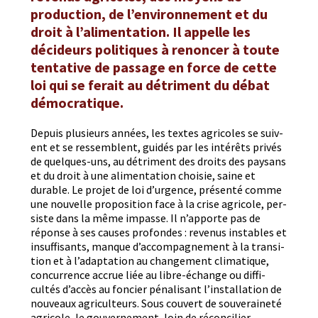
production, de l’environnement et du
droit à l’alimentation. Il appelle les
décideurs politiques à renoncer à toute
tentative de passage en force de cette
loi qui se ferait au détriment du débat
démocratique.
Depuis plusieurs années, les textes agri­coles se suiv­
ent et se ressem­blent, guidés par les intérêts privés
de quelques-uns, au détri­ment des droits des paysans
et du droit à une ali­men­ta­tion choisie, saine et
durable. Le pro­jet de loi d’urgence, présen­té comme
une nou­velle propo­si­tion face à la crise agri­cole, per­
siste dans la même impasse. Il n’apporte pas de
réponse à ses caus­es pro­fondes : revenus insta­bles et
insuff­isants, manque d’accompagnement à la tran­si­
tion et à l’adaptation au change­ment cli­ma­tique,
con­cur­rence accrue liée au libre-échange ou dif­fi­
cultés d’accès au fonci­er pénal­isant l’installation de
nou­veaux agricul­teurs. Sous cou­vert de sou­veraineté
agri­cole, le gou­verne­ment, loin de réc­on­cili­er,