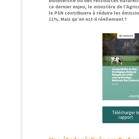
bio­di­ver­sité ou des ressources naturell
ce dernier enjeu, le min­istère de l’Agri
le PSN con­tribuera à réduire les émis­si
11%. Mais qu’en est-il réellement ?
Télécharg­er l
rapport