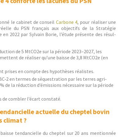
e 4 conforte les lacunes du PSN
ion­né le cab­i­net de con­seil
Car­bone 4
, pour réalis­er une
n réelle du PSN français aux objec­tifs de la Stratégie
 en 2022 par Syl­vain Borie, l’étude présente des résul­
éduc­tion de 5 MtCO2e sur la péri­ode 2023–2027, les
me­t­tent de réalis­er qu’une baisse de 3,8 MtCO2e (en
t pris­es en compte des hypothès­es réalistes.
NBC‑2 en ter­mes de séques­tra­tion par les ter­res agri­
% de la réduc­tion d’émissions néces­saire sur la péri­ode
s de combler l’écart constaté.
tendancielle actuelle du cheptel bovin
s climat ?
 baisse ten­dan­cielle du chep­tel sur 20 ans men­tion­née