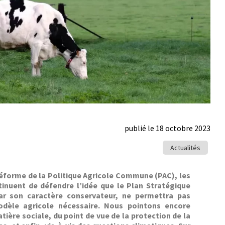
publié le 18 octobre 2023
Actualités
éforme de la Poli­tique Agri­cole Com­mune (PAC), les
on­tin­u­ent de défendre l’idée que le Plan Stratégique
 son car­ac­tère con­ser­va­teur, ne per­me­t­tra pas
èle agri­cole néces­saire. Nous pointons encore
ière sociale, du point de vue de la pro­tec­tion de la