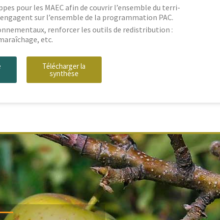
ppes pour les MAEC afin de cou­vrir l’ensemble du ter­ri­
i s’engagent sur l’ensemble de la pro­gram­ma­tion PAC.
­nemen­taux, ren­forcer les out­ils de redis­tri­b­u­tion :
t maraîchage, etc.
e
Télécharg­er la
synthèse