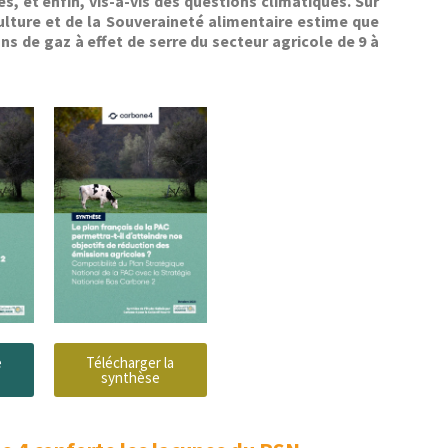
es, et enfin, vis-à-vis des ques­tions cli­ma­tiques. Sur
culture et de la Sou­veraineté ali­men­taire estime que
ons de gaz à effet de serre du secteur agri­cole de 9 à
e
Télécharg­er la
synthèse