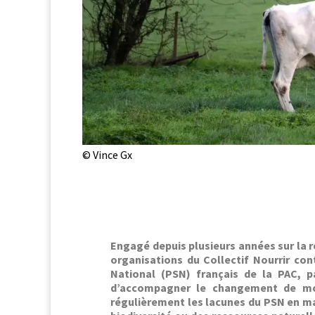
© Vince Gx
Engagé depuis plusieurs années sur la r
organ­i­sa­tions du Col­lec­tif Nour­rir c
Nation­al (PSN) français de la PAC, par
d’accompagner le change­ment de mod­
régulière­ment les lacunes du PSN en mat