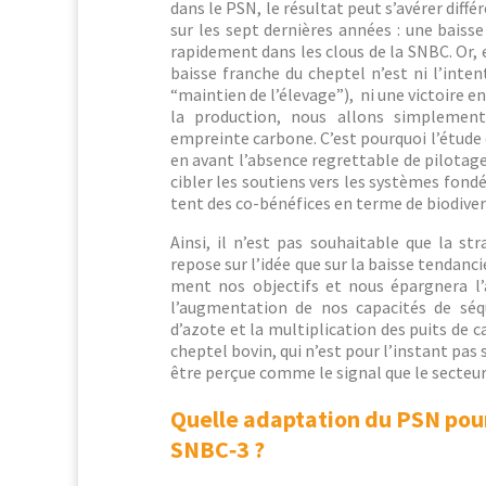
dans le PSN, le résul­tat peut s’avérer dif­fé
sur les sept dernières années : une baisse
rapi­de­ment dans les clous de la SNBC. Or, e
baisse franche du chep­tel n’est ni l’inte
“main­tien de l’élevage”), ni une vic­toire en
la pro­duc­tion, nous allons sim­ple­me
empreinte car­bone. C’est pourquoi l’étude d
en avant l’absence regret­table de pilotage 
cibler les sou­tiens vers les sys­tèmes fond
tent des co-béné­fices en terme de bio­di­ver
Ain­si, il n’est pas souhaitable que la st
repose sur l’idée que sur la baisse ten­dan­ci
ment nos objec­tifs et nous épargn­era l’
l’augmentation de nos capac­ités de séque
d’azote et la mul­ti­pli­ca­tion des puits de
chep­tel bovin, qui n’est pour l’instant pas s
être perçue comme le sig­nal que le secteur
Quelle adaptation du PSN pour
SNBC‑3 ?