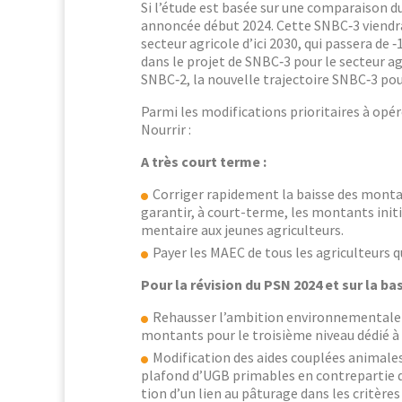
Si l’étude est basée sur une com­para­i­son 
annon­cée début 2024. Cette SNBC‑3 vien­dra 
secteur agri­cole d’ici 2030, qui passera de ‑
dans le pro­jet de SNBC‑3 pour le secteur agr
SNBC‑2, la nou­velle tra­jec­toire SNBC‑3 pou
Par­mi les mod­i­fi­ca­tions pri­or­i­taires à opér
Nourrir :
A très court terme :
Cor­riger rapi­de­ment la baisse des mon­t
garan­tir, à court-terme, les mon­tants ini­
men­taire aux jeunes agriculteurs.
Pay­er les MAEC de tous les agricul­teurs
Pour la révi­sion du PSN 2024 et sur la ba
Rehauss­er l’ambition envi­ron­nemen­tale d
mon­tants pour le troisième niveau dédié à l
Mod­i­fi­ca­tion des aides cou­plées ani­mal
pla­fond d’UGB primables en con­trepar­tie d’
tion d’un lien au pâturage dans les critères