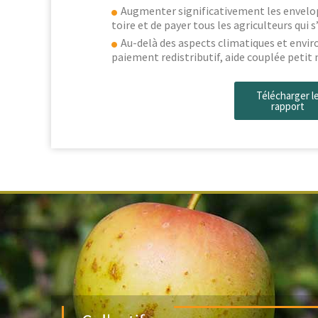
Aug­menter sig­ni­fica­tive­ment les envelo
toire et de pay­er tous les agricul­teurs qu
Au-delà des aspects cli­ma­tiques et envi­ron
paiement redis­trib­u­tif, aide cou­plée peti
Télécharg­er l
rapport