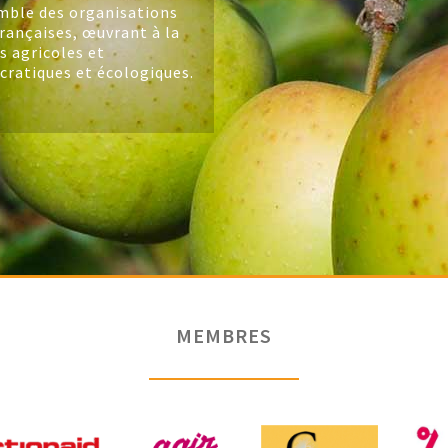
mble des organisations
rançaises, œuvrant à la
s agricoles et
cratiques et écologiques.
MEMBRES