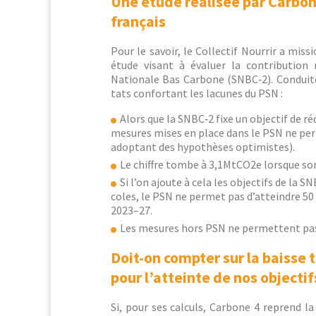
Une étude réalisée par Carbon
français
Pour le savoir, le Col­lec­tif Nour­rir a mis­s
étude visant à éval­uer la con­tri­bu­tio
Nationale Bas Car­bone (SNBC‑2). Con­duite
tats con­for­t­ant les lacunes du PSN :
Alors que la SNBC‑2 fixe un objec­tif de r
mesures mis­es en place dans le PSN ne per­
adop­tant des hypothès­es optimistes).
Le chiffre tombe à 3,1MtCO2e lorsque son
Si l’on ajoute à cela les objec­tifs de la S
coles, le PSN ne per­met pas d’atteindre 50 
2023–27.
Les mesures hors PSN ne per­me­t­tent pa
Doit-on compter sur la baisse 
pour l’atteinte de nos objectif
Si, pour ses cal­culs, Car­bone 4 reprend la