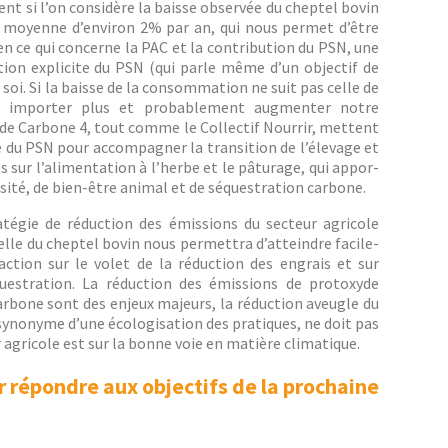
rent si l’on con­sid­ère la baisse observée du chep­tel bovin
 moyenne d’en­v­i­ron 2% par an, qui nous per­met d’être
n ce qui con­cerne la PAC et la con­tri­bu­tion du PSN, une
ntion explicite du PSN (qui par­le même d’un objec­tif de
 soi. Si la baisse de la con­som­ma­tion ne suit pas celle de
nt importer plus et prob­a­ble­ment aug­menter notre
e Car­bone 4, tout comme le Col­lec­tif Nour­rir, met­tent
du PSN pour accom­pa­g­n­er la tran­si­tion de l’élevage et
és sur l’alimentation à l’herbe et le pâturage, qui appor­
­sité, de bien-être ani­mal et de séques­tra­tion carbone.
ratégie de réduc­tion des émis­sions du secteur agri­cole
elle du chep­tel bovin nous per­me­t­tra d’atteindre facile­
action sur le volet de la réduc­tion des engrais et sur
s­tra­tion. La réduc­tion des émis­sions de pro­toxyde
 car­bone sont des enjeux majeurs, la réduc­tion aveu­gle du
yn­onyme d’une écol­o­gi­sa­tion des pra­tiques, ne doit pas
 agri­cole est sur la bonne voie en matière climatique.
 répondre aux objectifs de la prochaine