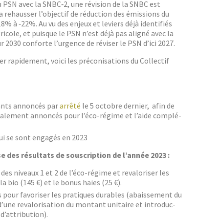
du PSN avec la SNBC‑2, une révi­sion de la SNBC est
rehauss­er l’objectif de réduc­tion des émis­sions du
18% à ‑22%. Au vu des enjeux et leviers déjà iden­ti­fiés
i­cole, et puisque le PSN n’est déjà pas aligné avec la
r 2030 con­forte l’urgence de révis­er le PSN d’ici 2027.
­er rapi­de­ment, voici les pré­con­i­sa­tions du Col­lec­tif
ants annon­cés par
arrêté
le 5 octo­bre dernier, afin de
tiale­ment annon­cés pour l’éco-régime et l’aide com­plé­
 qui se sont engagés en 2023
se des résul­tats de souscrip­tion de l’année 2023 :
es niveaux 1 et 2 de l’éco-régime et reval­oris­er les
a bio (145 €) et le bonus haies (25 €).
es pour favoris­er les pra­tiques durables (abaisse­ment du
une reval­ori­sa­tion du mon­tant uni­taire et intro­duc­
 d’attribution).