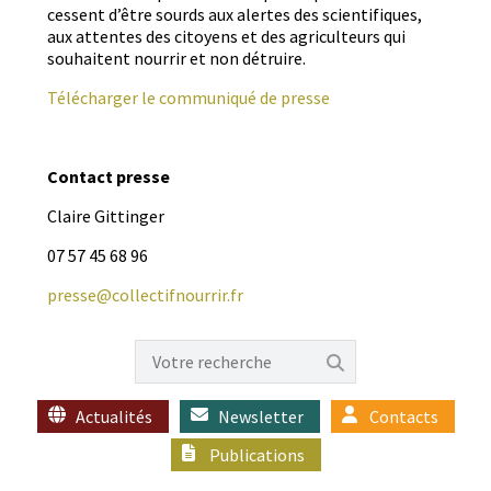
cessent d’être sourds aux alertes des sci­en­tifiques,
aux attentes des citoyens et des agricul­teurs qui
souhait­ent nour­rir et non détruire.
Télécharg­er le com­mu­niqué de presse
Con­tact presse
Claire Git­tinger
07 57 45 68 96
presse@collectifnourrir.fr
Actualités
Newsletter
Contacts
Publications