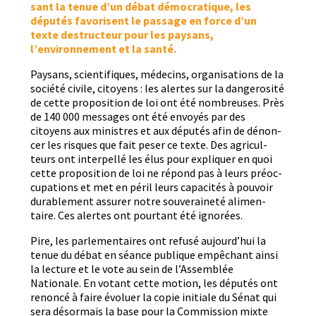
sant la tenue d’un débat démoc­ra­tique, les
députés favorisent le pas­sage en force d’un
texte destruc­teur pour les paysans,
l’environnement et la santé.
Paysans, sci­en­tifiques, médecins, organ­i­sa­tions de la
société civile, citoyens : les alertes sur la dan­gerosité
de cette propo­si­tion de loi ont été nom­breuses. Près
de 140 000 mes­sages ont été envoyés par des
citoyens aux min­istres et aux députés afin de dénon­
cer les risques que fait peser ce texte. Des agricul­
teurs ont inter­pel­lé les élus pour expli­quer en quoi
cette propo­si­tion de loi ne répond pas à leurs préoc­
cu­pa­tions et met en péril leurs capac­ités à pou­voir
durable­ment assur­er notre sou­veraineté ali­men­
taire. Ces alertes ont pour­tant été ignorées.
Pire, les par­lemen­taires ont refusé aujourd’hui la
tenue du débat en séance publique empêchant ain­si
la lec­ture et le vote au sein de l’Assemblée
Nationale. En votant cette motion, les députés ont
renon­cé à faire évoluer la copie ini­tiale du Sénat qui
sera désor­mais la base pour la Com­mis­sion mixte