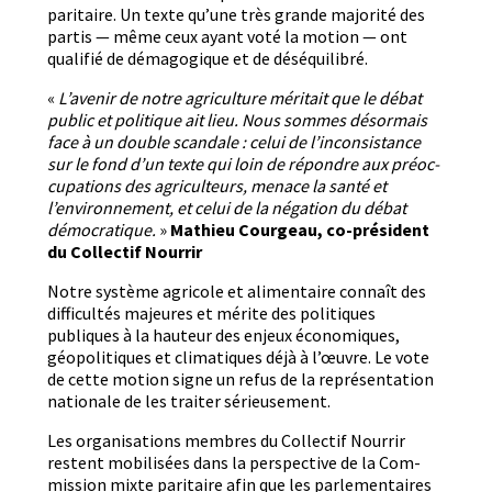
par­i­taire. Un texte qu’une très grande majorité des
par­tis — même ceux ayant voté la motion — ont
qual­i­fié de dém­a­gogique et de déséquilibré.
«
L’avenir de notre agri­cul­ture méri­tait que le débat
pub­lic et poli­tique ait lieu. Nous sommes désor­mais
face à un dou­ble scan­dale : celui de l’in­con­sis­tance
sur le fond d’un texte qui loin de répon­dre aux préoc­
cu­pa­tions des agricul­teurs, men­ace la san­té et
l’environnement, et celui de la néga­tion du débat
démoc­ra­tique.
»
Math­ieu Courgeau, co-prési­dent
du Col­lec­tif Nourrir
Notre sys­tème agri­cole et ali­men­taire con­naît des
dif­fi­cultés majeures et mérite des poli­tiques
publiques à la hau­teur des enjeux économiques,
géopoli­tiques et cli­ma­tiques déjà à l’œu­vre. Le vote
de cette motion signe un refus de la représen­ta­tion
nationale de les traiter sérieusement.
Les organ­i­sa­tions mem­bres du Col­lec­tif Nour­rir
restent mobil­isées dans la per­spec­tive de la Com­
mis­sion mixte par­i­taire
afin que les par­lemen­taires