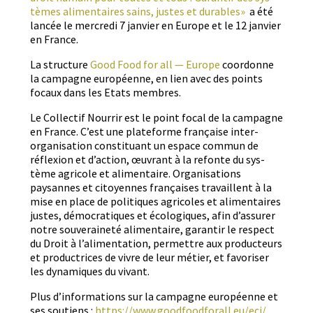
tèmes ali­men­taires sains, justes et durables»
a été
lancée le mer­cre­di 7 jan­vi­er en Europe et le 12 jan­vi­er
en France.
La struc­ture
Good Food for all — Europe
coor­donne
la cam­pagne européenne, en lien avec des points
focaux dans les Etats membres.
Le Col­lec­tif Nour­rir est le point focal de la cam­pagne
en France. C’est une plate­forme française inter-
organ­i­sa­tion con­sti­tu­ant un espace com­mun de
réflex­ion et d’action, œuvrant à la refonte du sys­
tème agri­cole et ali­men­taire. Organ­i­sa­tions
paysannes et citoyennes français­es tra­vail­lent à la
mise en place de poli­tiques agri­coles et ali­men­taires
justes, démoc­ra­tiques et écologiques, afin d’assurer
notre sou­veraineté ali­men­taire, garan­tir le respect
du Droit à l’alimentation, per­me­t­tre aux pro­duc­teurs
et pro­duc­tri­ces de vivre de leur méti­er, et favoris­er
les dynamiques du vivant.
Plus d’informations sur la cam­pagne européenne et
ses sou­tiens :
https://www.goodfoodforall.eu/
eci/