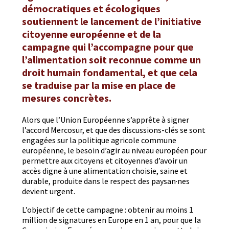
démocratiques et écologiques
soutiennent le lancement de l’initiative
citoyenne européenne et de la
campagne qui l’accompagne pour que
l’alimentation soit reconnue comme un
droit humain fondamental, et que cela
se traduise par la mise en place de
mesures concrètes.
Alors que l’Union Européenne s’apprête à sign­er
l’accord Mer­co­sur, et que des dis­cus­sions-clés se sont
engagées sur la poli­tique agri­cole com­mune
européenne, le besoin d’agir au niveau européen pour
per­me­t­tre aux citoyens et citoyennes d’avoir un
accès digne à une ali­men­ta­tion choisie, saine et
durable, pro­duite dans le respect des paysan·nes
devient urgent.
L’ob­jec­tif de cette cam­pagne : obtenir au moins 1
mil­lion de sig­na­tures en Europe en 1 an, pour que la