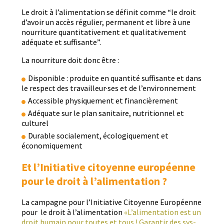
Le droit à l’alimentation se définit comme “le droit
d’avoir un accès réguli­er, per­ma­nent et libre à une
nour­ri­t­ure quan­ti­ta­tive­ment et qual­i­ta­tive­ment
adéquate et suffisante”.
La nour­ri­t­ure doit donc être :
Disponible : pro­duite en quan­tité suff­isante et dans
le respect des travailleur·ses et de l’environnement
Acces­si­ble physique­ment et financièrement
Adéquate sur le plan san­i­taire, nutri­tion­nel et
culturel
Durable sociale­ment, écologique­ment et
économiquement
Et l’Initiative citoyenne européenne
pour le droit à l’alimentation ?
La cam­pagne pour l’Ini­tia­tive Citoyenne Européenne
pour le droit à l’alimentation
«L’alimentation est un
droit humain pour toutes et tous ! Garan­tir des sys­