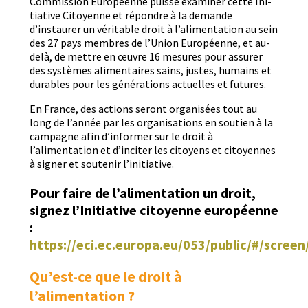
Com­mis­sion Européenne puisse exam­in­er cette Ini­
tia­tive Citoyenne et répon­dre à la demande
d’instaurer un véri­ta­ble droit à l’alimentation au sein
des 27 pays mem­bres de l’Union Européenne, et au-
delà, de met­tre en œuvre 16 mesures pour assur­er
des sys­tèmes ali­men­taires sains, justes, humains et
durables pour les généra­tions actuelles et futures.
En France, des actions seront organ­isées tout au
long de l’année par les organ­i­sa­tions en sou­tien à la
cam­pagne afin d’informer sur le droit à
l’alimentation et d’inciter les citoyens et citoyennes
à sign­er et soutenir l’initiative.
Pour faire de l’alimentation un droit,
signez l’Initiative citoyenne européenne
:
https://eci.ec.europa.eu/053/public/#/scree
Qu’est-ce que le droit à
l’alimentation ?