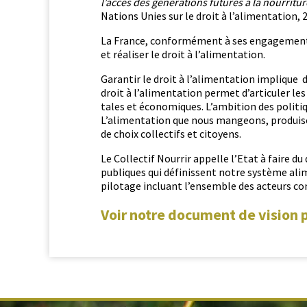
l’accès des généra­tions futures à la nour­ri­t­ur
Nations Unies sur le droit à l’alimentation, 
La France, con­for­mé­ment à ses engage­ments
et réalis­er le droit à l’alimentation.
Garan­tir le droit à l’alimentation implique 
droit à l’alimentation per­met d’articuler les p
tales et économiques. L’ambition des poli­tiqu
L’alimentation que nous man­geons, pro­duiso
de choix col­lec­tifs et citoyens.
Le Col­lec­tif Nour­rir appelle l’Etat à faire d
publiques qui définis­sent notre sys­tème ali
pilotage inclu­ant l’ensemble des acteurs con
Voir notre document de vision 