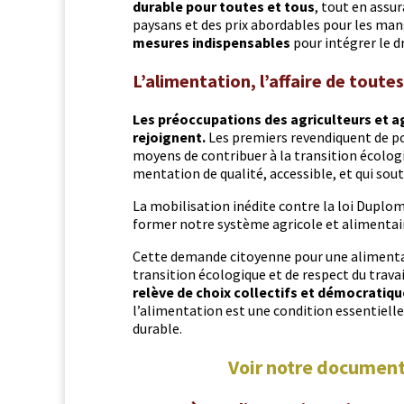
durable pour toutes et tous
, tout en assu
paysans et des prix abor­d­ables pour les ma
mesures indis­pens­ables
pour inté­gr­er le 
L’alimentation, l’affaire de toute
Les préoc­cu­pa­tions des agricul­teurs et
rejoignent.
Les pre­miers revendiquent de pou
moyens de con­tribuer à la tran­si­tion écolog
men­ta­tion de qual­ité, acces­si­ble, et qui sou
La mobil­i­sa­tion inédite con­tre la loi Duplom
former notre sys­tème agri­cole et alimentai
Cette demande citoyenne pour une ali­men­ta­t
tran­si­tion écologique et de respect du tra­v
relève de choix col­lec­tifs et démoc­ra­tiqu
l’al­i­men­ta­tion est une con­di­tion essen­tiel
durable.
Voir notre document