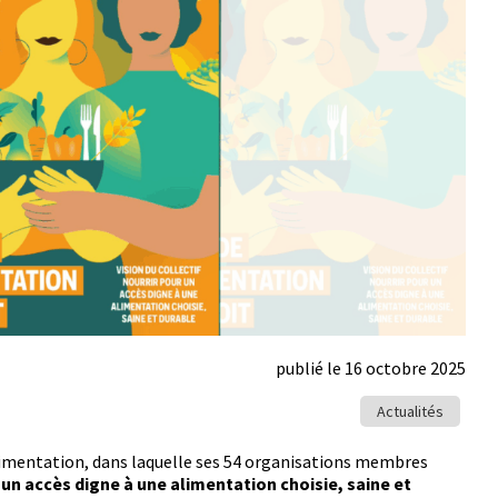
publié le 16 octobre 2025
Actualités
’alimentation, dans laque­lle ses 54 organ­i­sa­tions mem­bres
 un accès digne à une ali­men­ta­tion choisie, saine et