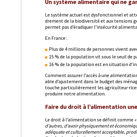
Un système alimentaire qui ne gara
Le sys­tème actuel est dys­fonc­tion­nel et attei
drement de la bio­di­ver­sité et aux ten­sions g
per­met pas d’éradi­quer l’in­sécu­rité ali­men­
En France :
Plus de 4 mil­lions de per­son­nes vivent ave
15 % de la pop­u­la­tion vit sous le seuil de 
16 % de la pop­u­la­tion est en sit­u­a­tion d
Com­ment assur­er l’accès à une ali­men­ta­ti
able d’ajustement dans le bud­get des ménag
touche par­ti­c­ulière­ment les agriculteur·ri
pro­duire notre alimentation.
Faire du droit à l’alimentation un
Le droit à l’alimentation se définit comme
«
d’autres, d’avoir physique­ment et économique­
adéquate et cul­turelle­ment accept­able, pro­