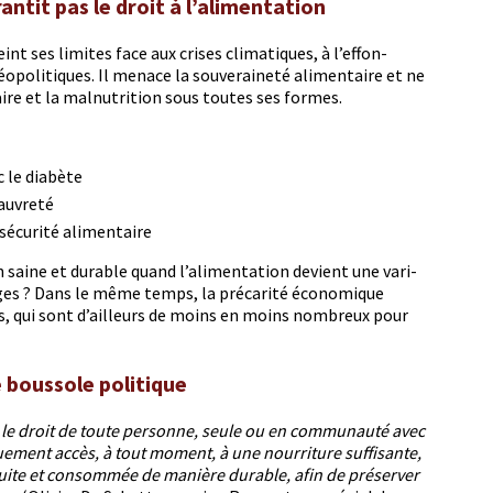
ntit pas le droit à l’alimentation
nt ses lim­ites face aux crises cli­ma­tiques, à l’ef­fon­
éopoli­tiques. Il men­ace la sou­veraineté ali­men­taire et ne
taire et la mal­nu­tri­tion sous toutes ses formes.
c le diabète
pauvreté
’insécurité alimentaire
on saine et durable quand l’alimentation devient une vari­
es ? Dans le même temps, la pré­car­ité économique
ces, qui sont d’ailleurs de moins en moins nom­breux pour
e boussole politique
 le droit de toute per­son­ne, seule ou en com­mu­nauté avec
ment accès, à tout moment, à une nour­ri­t­ure suff­isante,
duite et con­som­mée de manière durable, afin de préserv­er