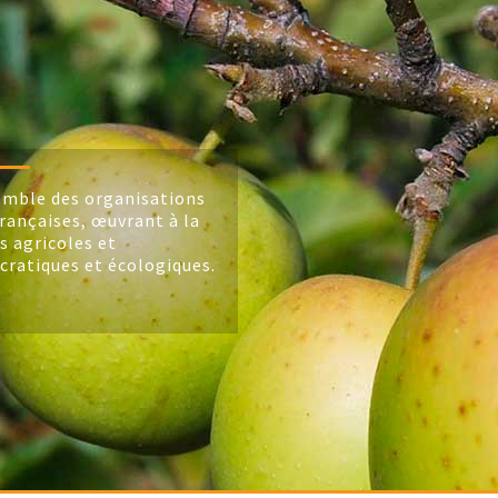
mble des organisations
rançaises, œuvrant à la
s agricoles et
cratiques et écologiques.