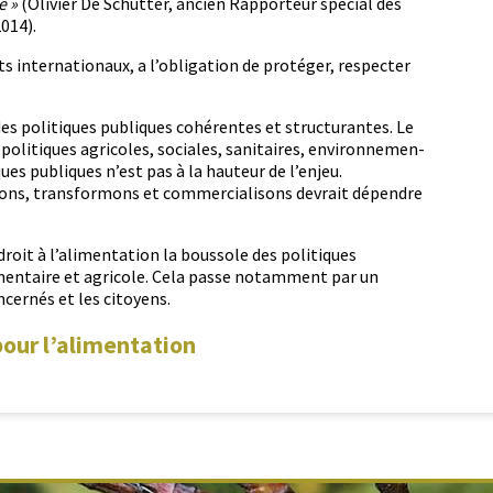
e »
(Olivi­er De Schut­ter, ancien Rap­por­teur spé­cial des
2014).
 inter­na­tionaux, a l’obligation de pro­téger, respecter
des poli­tiques publiques cohérentes et struc­turantes. Le
oli­tiques agri­coles, sociales, san­i­taires, envi­ron­nemen­
es publiques n’est pas à la hau­teur de l’enjeu.
ns, trans­for­mons et com­mer­cial­isons devrait dépen­dre
u droit à l’alimentation la bous­sole des poli­tiques
­men­taire et agri­cole. Cela passe notam­ment par un
­cernés et les citoyens.
pour l’alimentation