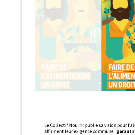
Le Col­lec­tif Nour­rir pub­lie sa vision pour l
affir­ment leur exi­gence com­mune
:
garan­tir