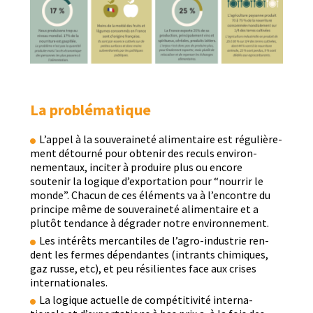
La problématique
L’appel à la sou­veraineté ali­men­taire est régulière­
ment détourné pour obtenir des reculs envi­ron­
nemen­taux, inciter à pro­duire plus ou encore
soutenir la logique d’exportation pour “nour­rir le
monde”. Cha­cun de ces élé­ments va à l’encontre du
principe même de sou­veraineté ali­men­taire et a
plutôt ten­dance à dégrad­er notre environnement.
Les intérêts mer­can­tiles de l’agro-industrie ren­
dent les fer­mes dépen­dantes (intrants chim­iques,
gaz russe, etc), et peu résilientes face aux crises
internationales.
La logique actuelle de com­péti­tiv­ité inter­na­