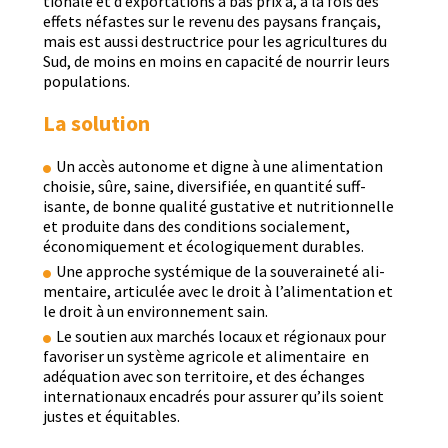
tionale et d’exportations à bas prix a, à la fois des
effets néfastes sur le revenu des paysans français,
mais est aus­si destruc­trice pour les agri­cul­tures du
Sud, de moins en moins en capac­ité de nour­rir leurs
populations.
La solution
Un accès autonome et digne à une ali­men­ta­tion
choisie, sûre, saine, diver­si­fiée, en quan­tité suff­
isante, de bonne qual­ité gus­ta­tive et nutri­tion­nelle
et pro­duite dans des con­di­tions sociale­ment,
économique­ment et écologique­ment durables.
Une approche sys­témique de la sou­veraineté ali­
men­taire, artic­ulée avec le droit à l’alimentation et
le droit à un envi­ron­nement sain.
Le sou­tien aux marchés locaux et régionaux pour
favoris­er un sys­tème agri­cole et ali­men­taire en
adéqua­tion avec son ter­ri­toire, et des échanges
inter­na­tionaux encadrés pour assur­er qu’ils soient
justes et équitables.