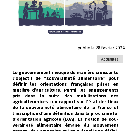
publié le 28 février 2024
Actualités
Le gou­verne­ment invoque de manière crois­sante
l’objectif de “sou­veraineté ali­men­taire” pour
définir les ori­en­ta­tions français­es pris­es en
matière d’agriculture. Par­mi les engage­ments
pris dans la suite des mobil­i­sa­tions des
agriculteur·rices : un rap­port sur l’état des lieux
de la sou­veraineté ali­men­taire de la France et
l’in­scrip­tion d’une déf­i­ni­tion dans la prochaine loi
d’orientation agri­cole (LOA). La notion de sou­
veraineté ali­men­taire émane du mou­ve­ment
paysan Via Campesina qui en a établi une déf­i­ni­