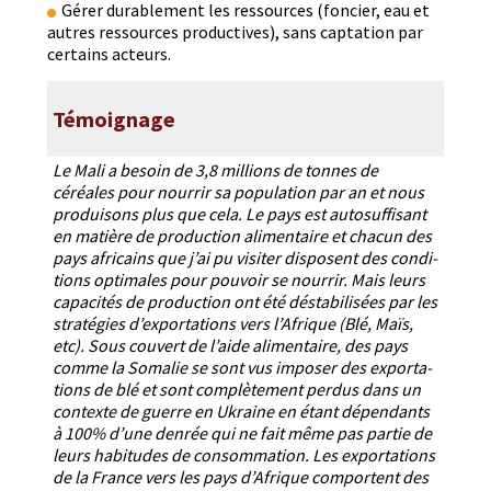
Gér­er durable­ment les ressources (fonci­er, eau et
autres ressources pro­duc­tives), sans cap­ta­tion par
cer­tains acteurs.
Témoignage
Le Mali a besoin de 3,8 mil­lions de tonnes de
céréales pour nour­rir sa pop­u­la­tion par an et nous
pro­duisons plus que cela. Le pays est auto­suff­isant
en matière de pro­duc­tion ali­men­taire et cha­cun des
pays africains que j’ai pu vis­iter dis­posent des con­di­
tions opti­males pour pou­voir se nour­rir. Mais leurs
capac­ités de pro­duc­tion ont été désta­bil­isées par les
straté­gies d’exportations vers l’Afrique (Blé, Maïs,
etc). Sous cou­vert de l’aide ali­men­taire, des pays
comme la Soma­lie se sont vus impos­er des expor­ta­
tions de blé et sont com­plète­ment per­dus dans un
con­texte de guerre en Ukraine en étant dépen­dants
à 100% d’une den­rée qui ne fait même pas par­tie de
leurs habi­tudes de con­som­ma­tion. Les expor­ta­tions
de la France vers les pays d’Afrique com­por­tent des