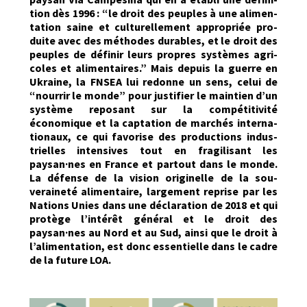
tion dès 1996 : “le droit des peu­ples à une ali­men­
ta­tion saine et cul­turelle­ment appro­priée pro­
duite avec des méth­odes durables, et le droit des
peu­ples de définir leurs pro­pres sys­tèmes agri­
coles et ali­men­taires.” Mais depuis la guerre en
Ukraine, la FNSEA lui redonne un sens, celui de
“nour­rir le monde” pour jus­ti­fi­er le main­tien d’un
sys­tème reposant sur la com­péti­tiv­ité
économique et la cap­ta­tion de marchés inter­na­
tionaux, ce qui favorise des pro­duc­tions indus­
trielles inten­sives tout en frag­ilisant les
paysan·nes en France et partout dans le monde.
La défense de la vision orig­inelle de la sou­
veraineté ali­men­taire, large­ment reprise par les
Nations Unies dans une déc­la­ra­tion de 2018 et qui
pro­tège l’intérêt général et le droit des
paysan·nes au Nord et au Sud, ain­si que le droit à
l’al­i­men­ta­tion, est donc essen­tielle dans le cadre
de la future LOA.