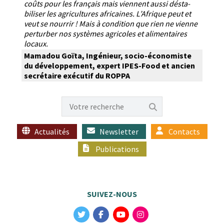
coûts pour les français mais vien­nent aus­si désta­
bilis­er les agri­cul­tures africaines. L’Afrique peut et
veut se nour­rir ! Mais à con­di­tion que rien ne vienne
per­turber nos sys­tèmes agri­coles et ali­men­taires
locaux.
Mamadou Goï­ta, Ingénieur, socio-écon­o­miste
du développe­ment, expert IPES-Food et ancien
secré­taire exé­cu­tif du
ROPPA
Actualités
Newsletter
Contacts
Publications
SUIVEZ-NOUS