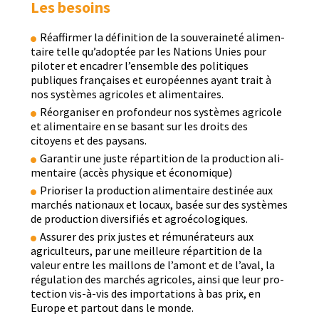
Les besoins
Réaf­firmer la déf­i­ni­tion de la sou­veraineté ali­men­
taire telle qu’adoptée par les Nations Unies pour
pilot­er et encadr­er l’ensemble des poli­tiques
publiques français­es et européennes ayant trait à
nos sys­tèmes agri­coles et alimentaires.
Réor­gan­is­er en pro­fondeur nos sys­tèmes agri­cole
et ali­men­taire en se bas­ant sur les droits des
citoyens et des paysans.
Garan­tir une juste répar­ti­tion de la pro­duc­tion ali­
men­taire (accès physique et économique)
Pri­oris­er la pro­duc­tion ali­men­taire des­tinée aux
marchés nationaux et locaux, basée sur des sys­tèmes
de pro­duc­tion diver­si­fiés et agroécologiques.
Assur­er des prix justes et rémunéra­teurs aux
agricul­teurs, par une meilleure répar­ti­tion de la
valeur entre les mail­lons de l’amont et de l’aval, la
régu­la­tion des marchés agri­coles, ain­si que leur pro­
tec­tion vis-à-vis des impor­ta­tions à bas prix, en
Europe et partout dans le monde.