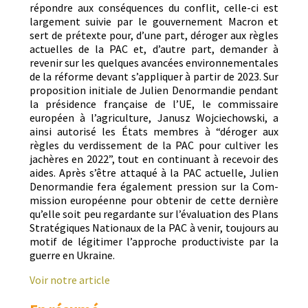
répon­dre aux con­séquences du con­flit, celle-ci est
large­ment suiv­ie par le gou­verne­ment Macron et
sert de pré­texte pour, d’une part, déroger aux règles
actuelles de la PAC et, d’autre part, deman­der à
revenir sur les quelques avancées envi­ron­nemen­tales
de la réforme devant s’appliquer à par­tir de 2023. Sur
propo­si­tion ini­tiale de Julien Denor­mandie pen­dant
la prési­dence française de l’UE, le com­mis­saire
européen à l’agriculture, Janusz Woj­ciechows­ki, a
ain­si autorisé les États mem­bres à “déroger aux
règles du verdisse­ment de la PAC pour cul­tiv­er les
jachères en 2022”, tout en con­tin­u­ant à recevoir des
aides. Après s’être attaqué à la PAC actuelle, Julien
Denor­mandie fera égale­ment pres­sion sur la Com­
mis­sion européenne pour obtenir de cette dernière
qu’elle soit peu regar­dante sur l’évaluation des Plans
Stratégiques Nationaux de la PAC à venir, tou­jours au
motif de légitimer l’approche pro­duc­tiviste par la
guerre en Ukraine.
Voir notre article