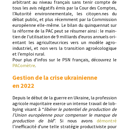
arbi­trant au niveau français sans tenir compte de
tous les avis négat­ifs émis par la Cour des Comptes,
l’Autorité envi­ron­nemen­tale, les citoyen.nes du
débat pub­lic, et plus récem­ment par la Com­mis­sion
européenne elle-même. Le bilan du quin­quen­nat sur
la réforme de la PAC peut se résumer ain­si : le main­
tien de l’utilisation de 9 mil­liards d’euros annuels ori­
en­tant les agriculteur.rices vers un mod­èle agro-
indus­triel, et non vers la tran­si­tion agroé­cologique
et l’emploi rural.
Pour plus d’in­fos sur le PSN français, décou­vrez le
PAComètre
.
Gestion de la crise ukrainienne
en 2022
Depuis le début de la guerre en Ukraine, la pro­fes­sion
agri­cole majori­taire exerce un intense tra­vail de lob­
by­ing visant à “
libér­er le poten­tiel de pro­duc­tion de
l’Union européenne pour com­penser le manque de
pro­duc­tion de blé
”. Si nous avons
démon­tré
l’inefficacité d’une telle stratégie pro­duc­tiviste pour