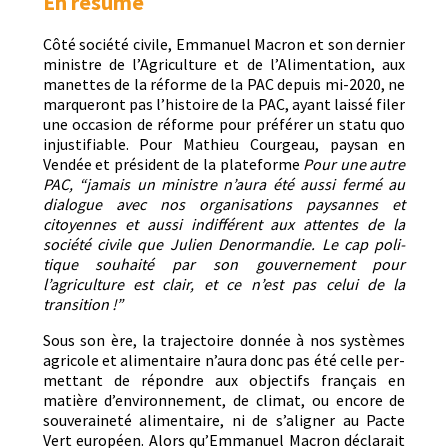
En résumé
Côté société civile, Emmanuel Macron et son dernier
min­istre de l’Agriculture et de l’Alimentation, aux
manettes de la réforme de la PAC depuis mi-2020, ne
mar­queront pas l’histoire de la PAC, ayant lais­sé fil­er
une occa­sion de réforme pour préfér­er un statu quo
injus­ti­fi­able. Pour Math­ieu Courgeau, paysan en
Vendée et prési­dent de la plate­forme
Pour une autre
PAC, “jamais un min­istre n’aura été aus­si fer­mé au
dia­logue avec nos organ­i­sa­tions paysannes et
citoyennes et aus­si indif­férent aux attentes de la
société civile que Julien Denor­mandie. Le cap poli­
tique souhaité par son gou­verne­ment pour
l’agriculture est clair, et ce n’est pas celui de la
transition !”
Sous son ère, la tra­jec­toire don­née à nos sys­tèmes
agri­cole et ali­men­taire n’aura donc pas été celle per­
me­t­tant de répon­dre aux objec­tifs français en
matière d’environnement, de cli­mat, ou encore de
sou­veraineté ali­men­taire, ni de s’aligner au Pacte
Vert européen. Alors qu’Emmanuel Macron déclarait