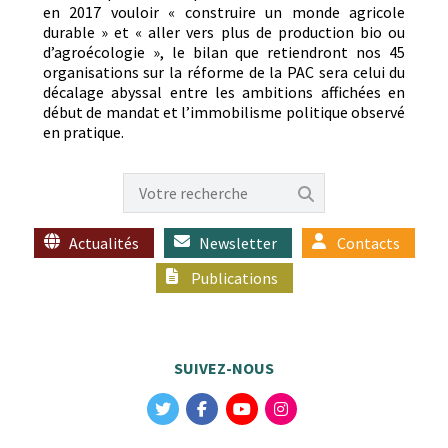
en 2017 vouloir « con­stru­ire un monde agri­cole
durable » et « aller vers plus de pro­duc­tion bio ou
d’agroécologie », le bilan que retien­dront nos 45
organ­i­sa­tions sur la réforme de la PAC sera celui du
décalage abyssal entre les ambi­tions affichées en
début de man­dat et l’im­mo­bil­isme poli­tique observé
en pratique.
Actualités
Newsletter
Contacts
Publications
SUIVEZ-NOUS