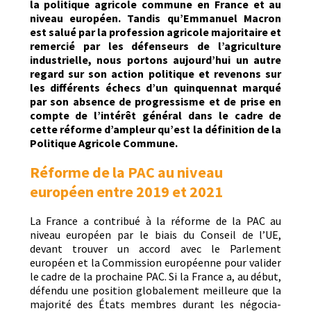
la poli­tique agri­cole com­mune en France et au
niveau européen. Tan­dis qu’Emmanuel Macron
est
salué par la pro­fes­sion agri­cole majori­taire et
remer­cié par les défenseurs de l’agriculture
indus­trie
lle, nous por­tons a
ujourd’hui
un autre
regard sur son action poli­tique et revenons sur
les dif­férents échecs d’un quin­quen­nat mar­qué
par son absence de pro­gres­sisme et de prise en
compte de l’intérêt général dans le cadre de
cette réforme d’ampleur qu’est la déf­i­ni­tion de la
Poli­tique Agri­cole Commune.
Réforme de la PAC au niveau
européen entre 2019 et 2021
La France a con­tribué à la réforme de la PAC au
niveau européen par le biais du Con­seil de l’UE,
devant trou­ver un accord avec le Par­lement
européen et la Com­mis­sion européenne pour valid­er
le cadre de la prochaine PAC. Si la France a, au début,
défendu une posi­tion glob­ale­ment meilleure que la
majorité des États mem­bres durant les négo­ci­a­