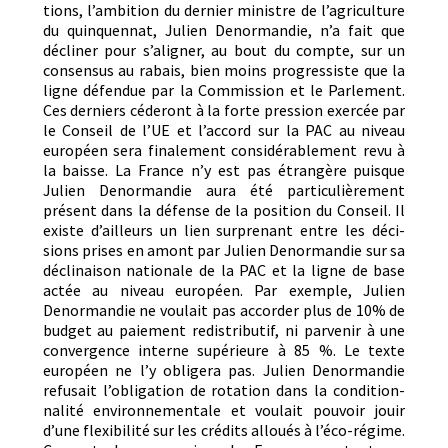
tions, l’ambition du dernier min­istre de l’a­gri­cul­ture
du quin­quen­nat, Julien Denor­mandie, n’a fait que
déclin­er pour s’aligner, au bout du compte, sur un
con­sen­sus au rabais, bien moins pro­gres­siste que la
ligne défendue par la Com­mis­sion et le Par­lement.
Ces derniers céderont à la forte pres­sion exer­cée par
le Con­seil de l’UE et l’accord sur la PAC au niveau
européen sera finale­ment con­sid­érable­ment revu à
la baisse. La France n’y est pas étrangère puisque
Julien Denor­mandie aura été par­ti­c­ulière­ment
présent dans la défense de la posi­tion du Con­seil. Il
existe d’ailleurs un lien sur­prenant entre les déci­
sions pris­es en amont par Julien Denor­mandie sur sa
décli­nai­son nationale de la PAC et la ligne de base
actée au niveau européen. Par exem­ple, Julien
Denor­mandie ne voulait pas accorder plus de 10% de
bud­get au paiement redis­trib­u­tif, ni par­venir à une
con­ver­gence interne supérieure à 85 %. Le texte
européen ne l’y oblig­era pas. Julien Denor­mandie
refu­sait l’obligation de rota­tion dans la con­di­tion­
nal­ité envi­ron­nemen­tale et voulait pou­voir jouir
d’une flex­i­bil­ité sur les crédits alloués à l’éco-régime.