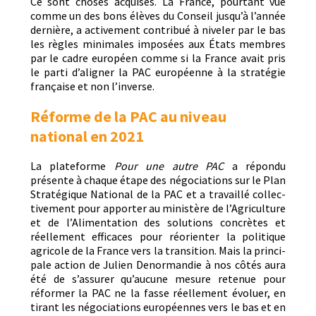
Ce sont choses acquis­es. La France, pour­tant vue
comme un des bons élèves du Con­seil jusqu’à l’année
dernière, a active­ment con­tribué à nivel­er par le bas
les règles min­i­males imposées aux États mem­bres
par le cadre européen comme si la France avait pris
le par­ti d’aligner la PAC européenne à la stratégie
française et non l’inverse.
Réforme de la PAC au niveau
national en 2021
La plate­forme
Pour une autre PAC
a répon­du
présente à chaque étape des négo­ci­a­tions sur le Plan
Stratégique Nation­al de la PAC et a tra­vail­lé col­lec­
tive­ment pour apporter au min­istère de l’Agriculture
et de l’Alimentation des solu­tions con­crètes et
réelle­ment effi­caces pour réori­en­ter la poli­tique
agri­cole de la France vers la tran­si­tion. Mais la prin­ci­
pale action de Julien Denor­mandie à nos côtés aura
été de s’assurer qu’aucune mesure retenue pour
réformer la PAC ne la fasse réelle­ment évoluer, en
tirant les négo­ci­a­tions européennes vers le bas et en