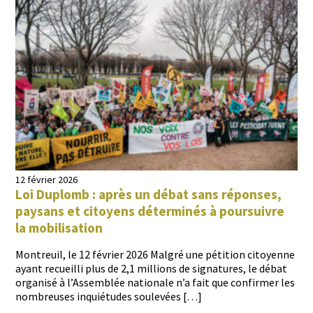
12 février 2026
Loi Duplomb : après un débat sans réponses,
paysans et citoyens déterminés à poursuivre
la mobilisation
Mon­treuil, le 12 févri­er 2026 Mal­gré une péti­tion citoyenne
ayant recueil­li plus de 2,1 mil­lions de sig­na­tures, le débat
organ­isé à l’Assemblée nationale n’a fait que con­firmer les
nom­breuses inquié­tudes soulevées […]