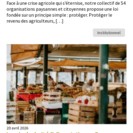
Face à une crise agri­cole qui s’éternise, notre col­lec­tif de 54
organ­i­sa­tions paysannes et citoyennes pro­pose une loi
fondée sur un principe sim­ple : pro­téger. Pro­téger le
revenu des agriculteurs, […]
Institutionnel
20 avril 2026