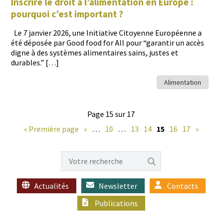
Inscrire le droit à l’alimentation en Europe :
pourquoi c’est important ?
Le 7 jan­vi­er 2026, une Ini­tia­tive Citoyenne Européenne a
été déposée par Good food for All pour “garan­tir un accès
digne à des sys­tèmes ali­men­taires sains, justes et
durables.” […]
Alimentation
Page 15 sur 17
« Première page
«
…
10
…
13
14
15
16
17
»
Actualités
Newsletter
Contacts
Publications