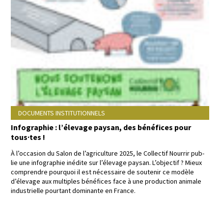
DOCUMENTS INSTITUTIONNELS
Infographie : l’élevage paysan, des bénéfices pour
tous·tes !
À l’occasion du Salon de l’agriculture 2025, le Col­lec­tif Nour­rir pub­
lie une info­gra­phie inédite sur l’élevage paysan. L’objectif ? Mieux
com­pren­dre pourquoi il est néces­saire de soutenir ce mod­èle
d’élevage aux mul­ti­ples béné­fices face à une pro­duc­tion ani­male
indus­trielle pour­tant dom­i­nante en France.