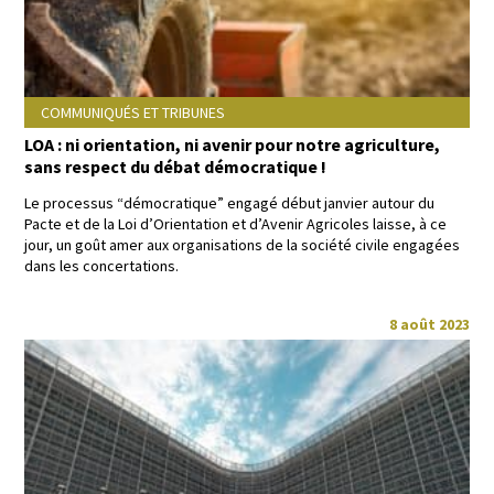
COMMUNIQUÉS ET TRIBUNES
LOA : ni orientation, ni avenir pour notre agriculture,
sans respect du débat démocratique !
Le proces­sus “démoc­ra­tique” engagé début jan­vi­er autour du
Pacte et de la Loi d’Ori­en­ta­tion et d’Avenir Agri­coles laisse, à ce
jour, un goût amer aux organ­i­sa­tions de la société civile engagées
dans les concertations.
8 août 2023