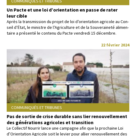
COMMUNIQUÉS ET TRIBUNES
Un Pacte et une loi d’orientation en passe de rater
leur cible
Après la trans­mis­sion du pro­jet de loi d’ori­en­ta­tion agri­cole au Con­
seil d’État, le min­istre de l’Agriculture et de la Sou­veraineté ali­men­
taire a présen­té le con­tenu du Pacte ven­dre­di 15 décembre.
22 février 2024
COMMUNIQUÉS ET TRIBUNES
Pas de sortie de crise durable sans lier renouvellement
des générations agricoles et transition
Le Col­lec­tif Nour­rir lance une cam­pagne afin que la prochaine Loi
d’Orientation Agri­cole soit le levi­er pour alli­er renou­velle­ment des