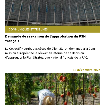
COMMUNIQUÉS ET TRIBUNES
Demande de réexamen de l’approbation du PSN
français
Le Col­lec­tif Nour­rir
,
aux côtés de Client Earth
,
demande à la Com­
mis­sion européenne
le
réex­a­m­en interne de sa déci­sion
d’approuver le Plan Stratégique
Nation­al français de la PAC
.
16 décembre 2022