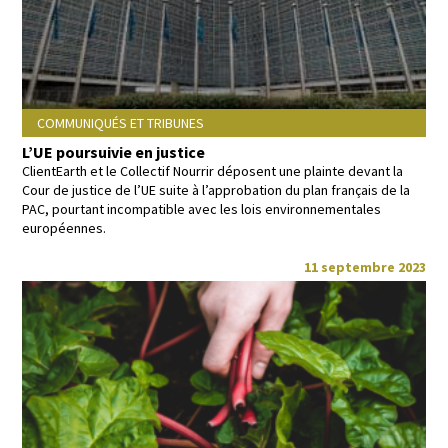
COMMUNIQUÉS ET TRIBUNES
L’UE poursuivie en justice
Clien­tEarth et le Col­lec­tif Nour­rir déposent une plainte devant la
Cour de jus­tice de l’UE suite à l’approbation du plan français de la
PAC, pour­tant incom­pat­i­ble avec les lois envi­ron­nemen­tales
européennes.
11 septembre 2023